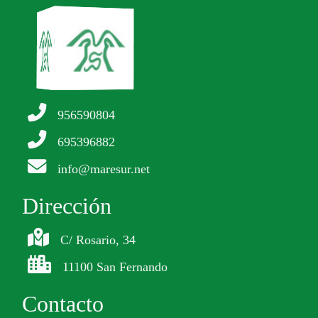
956590804
695396882
info@maresur.net
Dirección
C/ Rosario, 34
11100 San Fernando
Contacto