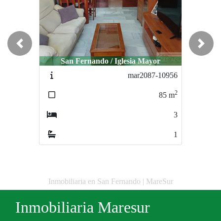
Previous
Next
San Fernando / Iglesia Mayor
mar2087-10956
2
85
m
3
1
Inmobiliaria en San Fernando | MareSur
Inmobiliaria Maresur