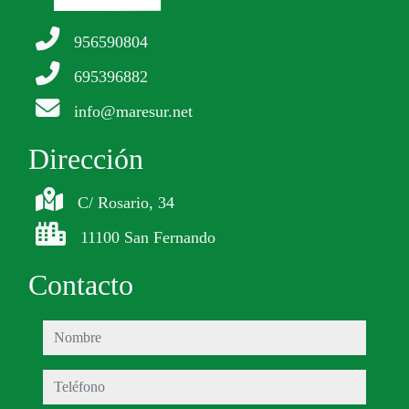
956590804
695396882
info@maresur.net
Dirección
C/ Rosario, 34
11100 San Fernando
Contacto
nombre
teléfono