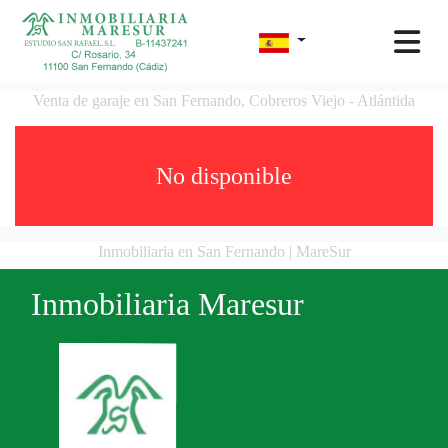
Venta de garaje en San Fernando, Cobreros Viejo - Atlántida
No disponible
Inmobiliaria en San Fernando | MareSur
Inmobiliaria Maresur