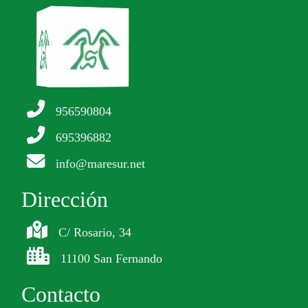
956590804
695396882
info@maresur.net
Dirección
C/ Rosario, 34
11100 San Fernando
Contacto