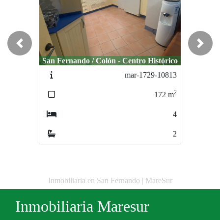
Previous
Next
San Fernando / Colón - Centro Histórico
mar-1729-10813
2
172
m
4
2
Inmobiliaria en San Fernando | MareSur
Inmobiliaria Maresur