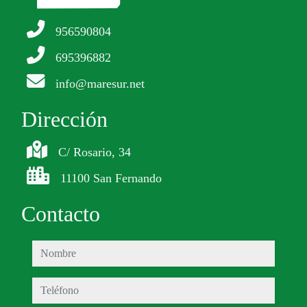
956590804
695396882
info@maresur.net
Dirección
C/ Rosario, 34
11100 San Fernando
Contacto
nombre
teléfono