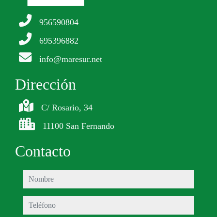
956590804
695396882
info@maresur.net
Dirección
C/ Rosario, 34
11100 San Fernando
Contacto
nombre
teléfono