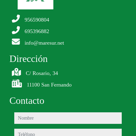
956590804
695396882
info@maresur.net
Dirección
C/ Rosario, 34
11100 San Fernando
Contacto
nombre
teléfono